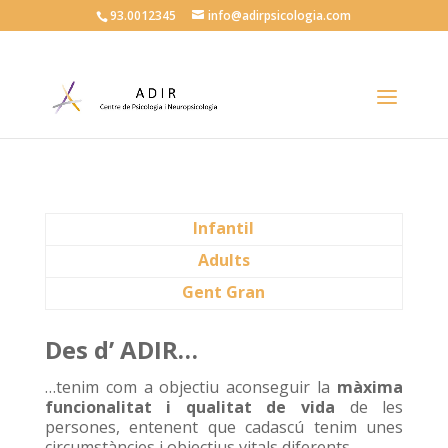
93.0012345
info@adirpsicologia.com
Infantil
Adults
Gent Gran
Des d’ ADIR…
…
tenim com a objectiu aconseguir la
màxima
funcionalitat i qualitat de vida
de les
persones, entenent que cadascú tenim unes
circumstàncies i objectius vitals diferents
.