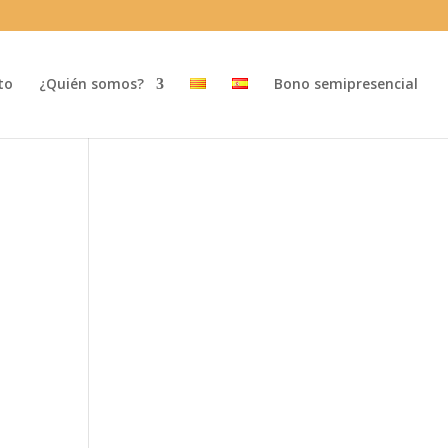
to
¿Quién somos?
Bono semipresencial